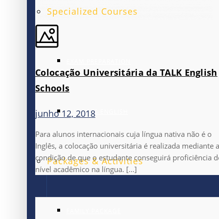
Specialized Courses
EXAM PREPARATION
Colocação Universitária da TALK English
Schools
BUSINESS ENGLISH
junho 12, 2018
Para alunos internacionais cuja língua nativa não é o
Inglês, a colocação universitária é realizada mediante 
condição de que o estudante conseguirá proficiência d
Packages & Activities
nível acadêmico na língua. [...]
FAMILY PACKAGE