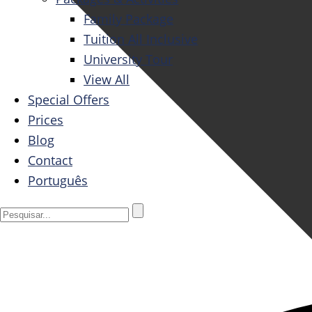
Family Package
Tuition All Inclusive
University Tour
View All
Special Offers
Prices
Blog
Contact
Português