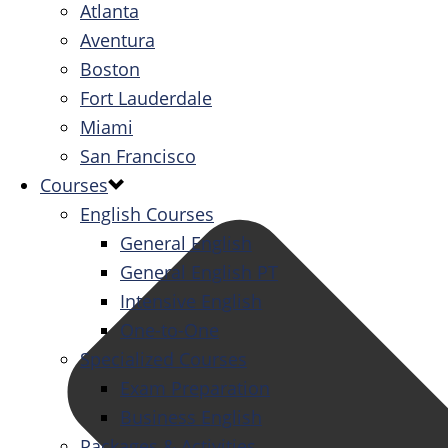
Atlanta
Aventura
Boston
Fort Lauderdale
Miami
San Francisco
Courses
English Courses
General English
General English PT
Intensive English
One-to-One
Specialized Courses
Exam Preparation
Business English
Packages & Activities