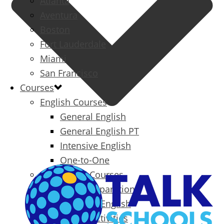
Atlanta
Aventura
Boston
Fort Lauderdale
Miami
San Francisco
Courses
English Courses
General English
General English PT
Intensive English
One-to-One
Specialized Courses
Exam Preparation
Business English
Packages & Activities