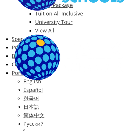
Family Package
Tuition All Inclusive
University Tour
View All
Special Offers
Prices
Blog
Contact
Português
English
Español
한국어
日本語
简体中文
Русский