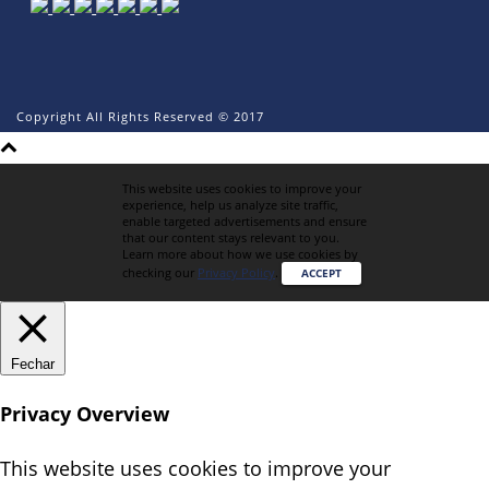
Copyright All Rights Reserved © 2017
This website uses cookies to improve your
experience, help us analyze site traffic,
enable targeted advertisements and ensure
that our content stays relevant to you.
Learn more about how we use cookies by
checking our
Privacy Policy
.
ACCEPT
Fechar
Privacy Overview
This website uses cookies to improve your