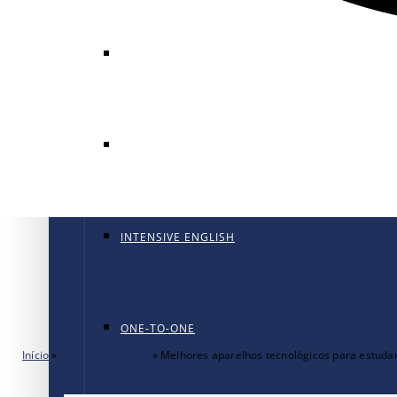
GENERAL ENGLISH
GENERAL ENGLISH PT
INTENSIVE ENGLISH
ONE-TO-ONE
Início
»
Vida universitária
»
Melhores aparelhos tecnológicos para estuda