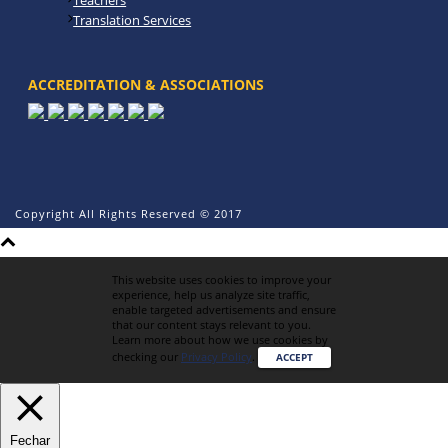
Teachers
Translation Services
ACCREDITATION & ASSOCIATIONS
Copyright All Rights Reserved © 2017
This website uses cookies to improve your
experience, help us analyze site traffic,
enable targeted advertisements and ensure
that our content stays relevant to you.
Learn more about how we use cookies by
checking our
Privacy Policy
.
ACCEPT
Fechar