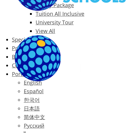
Family Package
Tuition All Inclusive
University Tour
View All
Special Offers
Prices
Blog
Contact
Português
English
Español
한국어
日本語
简体中文
Русский