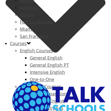
Atlanta
Aventura
Boston
Fort Lauderdale
Miami
San Francisco
Courses
English Courses
General English
General English PT
Intensive English
One-to-One
Specialized Courses
Exam Preparation
Business English
Packages & Activities