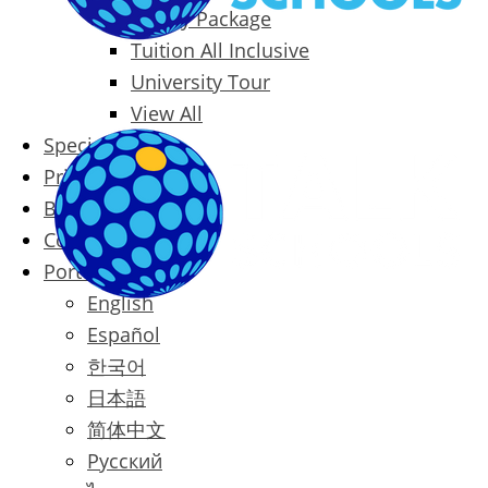
Family Package
Tuition All Inclusive
University Tour
View All
Special Offers
Prices
Blog
Contact
Português
English
Español
한국어
日本語
简体中文
Русский