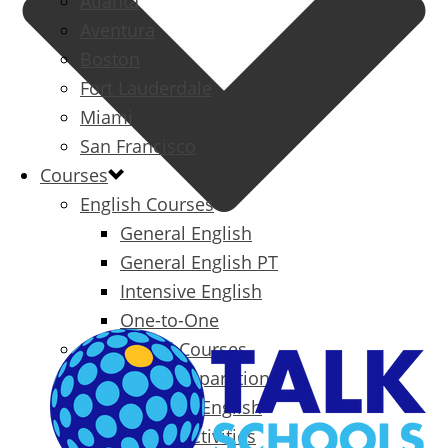
Atlanta
Aventura
Boston
Fort Lauderdale
Miami
San Francisco
Courses
English Courses
General English
General English PT
Intensive English
One-to-One
Specialized Courses
Exam Preparation
Business English
Packages & Activities