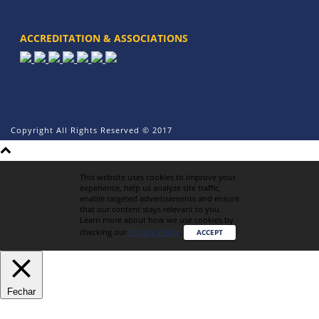
ACCREDITATION & ASSOCIATIONS
Copyright All Rights Reserved © 2017
This website uses cookies to improve your
experience, help us analyze site traffic,
enable targeted advertisements and ensure
that our content stays relevant to you.
Learn more about how we use cookies by
checking our
Privacy Policy
.
ACCEPT
Fechar