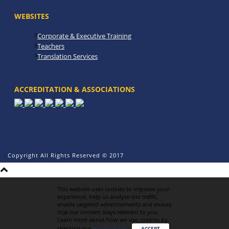
WEBSITES
Corporate & Executive Training
Teachers
Translation Services
ACCREDITATION & ASSOCIATIONS
Copyright All Rights Reserved © 2017
This website uses cookies to improve your
experience, help us analyze site traffic,
enable targeted advertisements and ensure
that our content stays relevant to you.
Learn more about how we use cookies by
checking our
Privacy Policy
.
ACCEPT