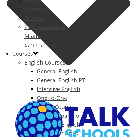
Atlanta
Aventura
Boston
Fort Lauderdale
Miami
San Francisco
Courses
English Courses
General English
General English PT
Intensive English
One-to-One
Specialized Courses
Exam Preparation
Business English
Packages & Activities