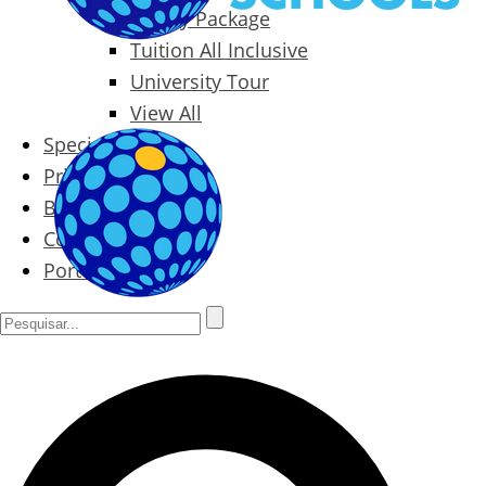
Family Package
Tuition All Inclusive
University Tour
View All
Special Offers
Prices
Blog
Contact
Português