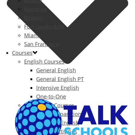
Atlanta
Aventura
Boston
Fort Lauderdale
Miami
San Francisco
Courses
English Courses
General English
General English PT
Intensive English
One-to-One
Specialized Courses
Exam Preparation
Business English
Packages & Activities