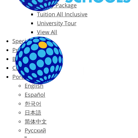
Family Package
Tuition All Inclusive
University Tour
View All
Special Offers
Prices
Blog
Contact
Português
English
Español
한국어
日本語
简体中文
Русский