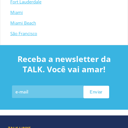
Fort Lauderdale
Miami
Miami Beach
São Francisco
Receba a newsletter da
TALK. Você vai amar!