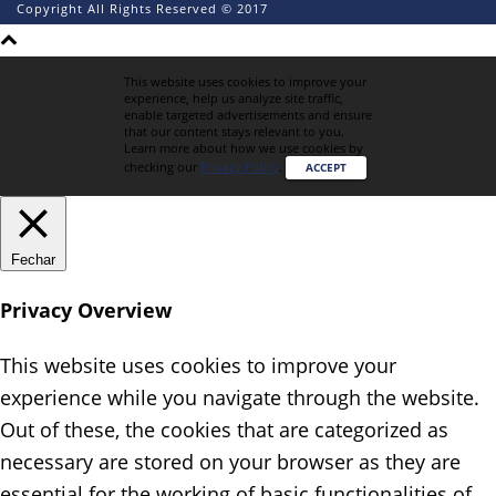
Copyright All Rights Reserved © 2017
This website uses cookies to improve your
experience, help us analyze site traffic,
enable targeted advertisements and ensure
that our content stays relevant to you.
Learn more about how we use cookies by
checking our
Privacy Policy
.
ACCEPT
Fechar
Privacy Overview
This website uses cookies to improve your
experience while you navigate through the website.
Out of these, the cookies that are categorized as
necessary are stored on your browser as they are
essential for the working of basic functionalities of