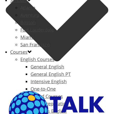
Schools
Atlanta
Aventura
Boston
Fort Lauderdale
Miami
San Francisco
Courses
English Courses
General English
General English PT
Intensive English
One-to-One
Specialized Courses
Exam Preparation
Business English