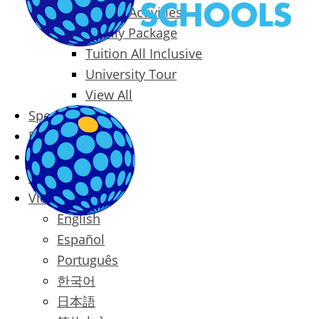
Packages & Activities
Family Package
Tuition All Inclusive
University Tour
View All
Special Offers
Prices
Blog
Contact
Vietnamese
English
Español
Português
한국어
日本語