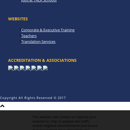
Jobs at TALK Schools
WEBSITES
Corporate & Executive Training
Teachers
Translation Services
ACCREDITATION & ASSOCIATIONS
Copyright All Rights Reserved © 2017
This website uses cookies to improve your
experience, help us analyze site traffic,
enable targeted advertisements and ensure
that our content stays relevant to you.