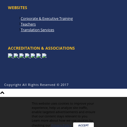
WEBSITES
Corporate & Executive Training
Teachers
Translation Services
ACCREDITATION & ASSOCIATIONS
Copyright All Rights Reserved © 2017
This website uses cookies to improve your
experience, help us analyze site traffic,
enable targeted advertisements and ensure
that our content stays relevant to you.
Learn more about how we use cookies by
checking our
Privacy Policy
.
ACCEPT