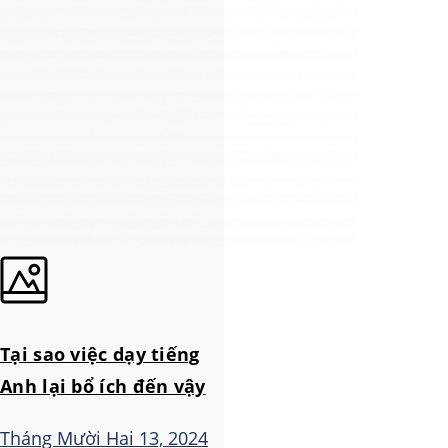
Tại sao việc dạy tiếng
Anh lại bổ ích đến vậy
Tháng Mười Hai 13, 2024