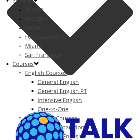
Schools
Atlanta
Aventura
Boston
Fort Lauderdale
Miami
San Francisco
Courses
English Courses
General English
General English PT
Intensive English
One-to-One
Specialized Courses
Exam Preparation
Business English