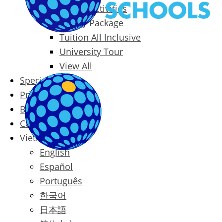
Packages & Activities
Family Package
Tuition All Inclusive
University Tour
View All
Special Offers
Prices
Blog
Contact
Vietnamese
English
Español
Português
한국어
日本語