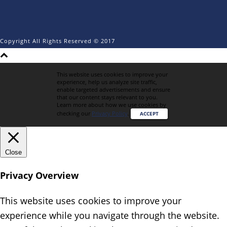
Copyright All Rights Reserved © 2017
This website uses cookies to improve your
experience, help us analyze site traffic,
enable targeted advertisements and ensure
that our content stays relevant to you.
Learn more about how we use cookies by
checking our
Privacy Policy
.
ACCEPT
Close
Privacy Overview
This website uses cookies to improve your
experience while you navigate through the website.