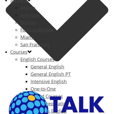
Schools
Atlanta
Aventura
Boston
Fort Lauderdale
Miami
San Francisco
Courses
English Courses
General English
General English PT
Intensive English
One-to-One
Specialized Courses
Exam Preparation
Business English