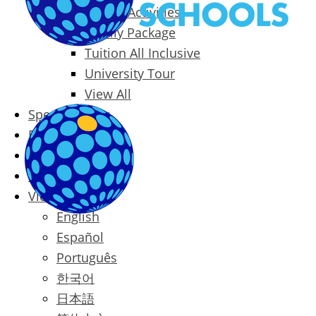
Packages & Activities
Family Package
Tuition All Inclusive
University Tour
View All
Special Offers
Prices
Blog
Contact
Vietnamese
English
Español
Português
한국어
日本語