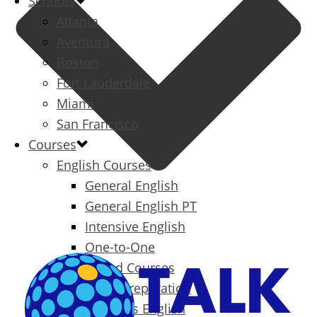
Schools
Atlanta
Aventura
Boston
Fort Lauderdale
Miami
San Francisco
Courses
English Courses
General English
General English PT
Intensive English
One-to-One
Specialized Courses
Exam Preparation
Business English