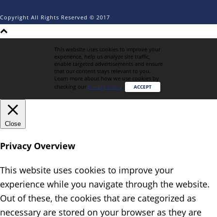
Copyright All Rights Reserved © 2017
This website uses cookies to improve your
experience, help us analyze site traffic,
enable targeted advertisements and ensure
that our content stays relevant to you.
Learn more about how we use cookies by
checking our
Privacy Policy
.
ACCEPT
Close
Privacy Overview
This website uses cookies to improve your
experience while you navigate through the website.
Out of these, the cookies that are categorized as
necessary are stored on your browser as they are