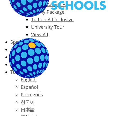
Packages & Activities
Family Package
Tuition All Inclusive
University Tour
View All
Special Offers
Prices
Blog
Contact
Türkçe
English
Español
Português
한국어
日本語