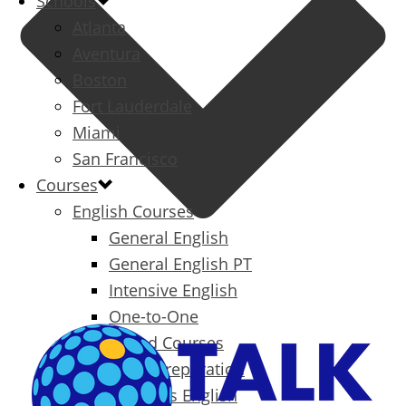
Schools
Atlanta
Aventura
Boston
Fort Lauderdale
Miami
San Francisco
Courses
English Courses
General English
General English PT
Intensive English
One-to-One
Specialized Courses
Exam Preparation
Business English