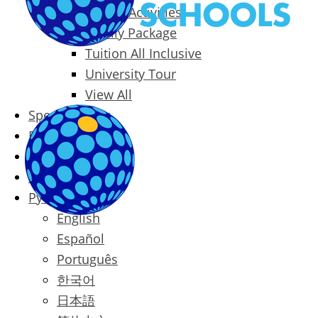
Packages & Activities
Family Package
Tuition All Inclusive
University Tour
View All
Special Offers
Prices
Blog
Contact
Русский
English
Español
Português
한국어
日本語