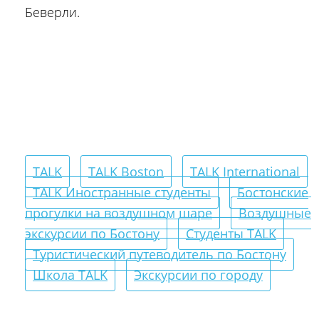
Беверли.
TALK
TALK Boston
TALK International
TALK Иностранные студенты
Бостонские
прогулки на воздушном шаре
Воздушные
экскурсии по Бостону
Студенты TALK
Туристический путеводитель по Бостону
Школа TALK
Экскурсии по городу