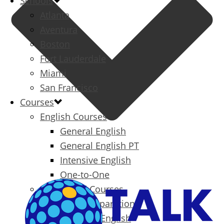
Schools
Atlanta
Aventura
Boston
Fort Lauderdale
Miami
San Francisco
Courses
English Courses
General English
General English PT
Intensive English
One-to-One
Specialized Courses
Exam Preparation
Business English