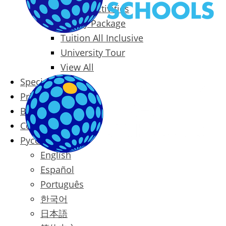
Packages & Activities
Family Package
Tuition All Inclusive
University Tour
View All
Special Offers
Prices
Blog
Contact
Русский
English
Español
Português
한국어
日本語