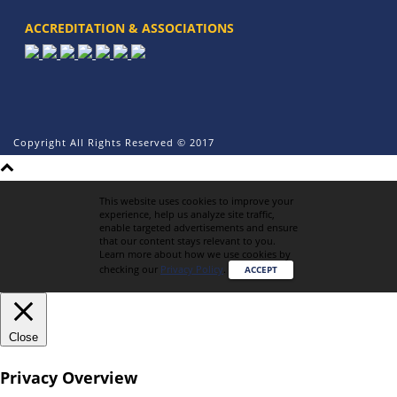
ACCREDITATION & ASSOCIATIONS
Copyright All Rights Reserved © 2017
This website uses cookies to improve your
experience, help us analyze site traffic,
enable targeted advertisements and ensure
that our content stays relevant to you.
Learn more about how we use cookies by
checking our
Privacy Policy
.
ACCEPT
Close
Privacy Overview