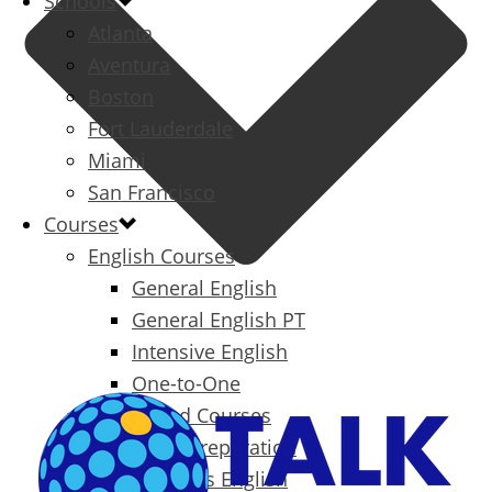
Schools
Atlanta
Aventura
Boston
Fort Lauderdale
Miami
San Francisco
Courses
English Courses
General English
General English PT
Intensive English
One-to-One
Specialized Courses
Exam Preparation
Business English