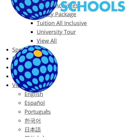
Packages & Activities
Family Package
Tuition All Inclusive
University Tour
View All
Special Offers
Prices
Blog
Contact
Vietnamese
English
Español
Português
한국어
日本語