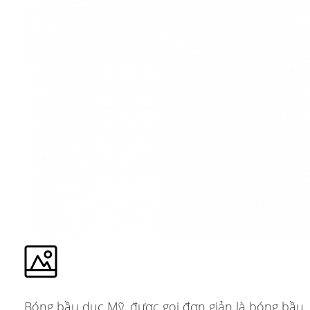
Bóng bầu dục Mỹ, được gọi đơn giản là bóng bầu