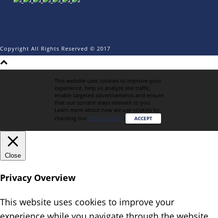
Copyright All Rights Reserved © 2017
This website uses cookies to improve your
experience, help us analyze site traffic,
enable targeted advertisements and ensure
that our content stays relevant to you.
Learn more about how we use cookies by
checking our
Privacy Policy
.
ACCEPT
Close
Privacy Overview
This website uses cookies to improve your
experience while you navigate through the website.