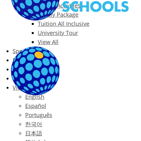
Packages & Activities
Family Package
Tuition All Inclusive
University Tour
View All
Special Offers
Prices
Blog
Contact
Vietnamese
English
Español
Português
한국어
日本語