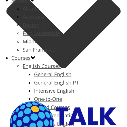
Schools
Atlanta
Aventura
Boston
Fort Lauderdale
Miami
San Francisco
Courses
English Courses
General English
General English PT
Intensive English
One-to-One
Specialized Courses
Exam Preparation
Business English