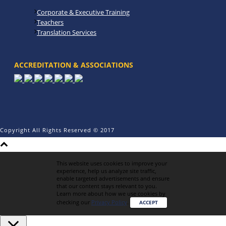
Corporate & Executive Training
Teachers
Translation Services
ACCREDITATION & ASSOCIATIONS
Copyright All Rights Reserved © 2017
This website uses cookies to improve your
experience, help us analyze site traffic,
enable targeted advertisements and ensure
that our content stays relevant to you.
Learn more about how we use cookies by
checking our
Privacy Policy
.
ACCEPT