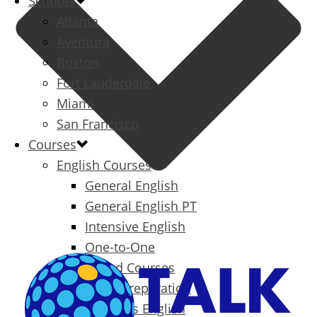
Schools
Atlanta
Aventura
Boston
Fort Lauderdale
Miami
San Francisco
Courses
English Courses
General English
General English PT
Intensive English
One-to-One
Specialized Courses
Exam Preparation
Business English