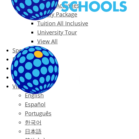
Packages & Activities
Family Package
Tuition All Inclusive
University Tour
View All
Special Offers
Prices
Blog
Contact
Vietnamese
English
Español
Português
한국어
日本語