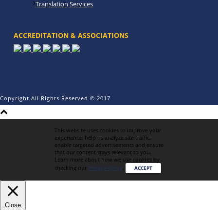
Translation Services
ACCREDITATION & ASSOCIATIONS
Copyright All Rights Reserved © 2017
This website uses cookies to improve your
experience, help us analyze site traffic,
enable targeted advertisements and ensure
that our content stays relevant to you.
Learn more about how we use cookies by
checking our
Privacy Policy
.
ACCEPT
Close