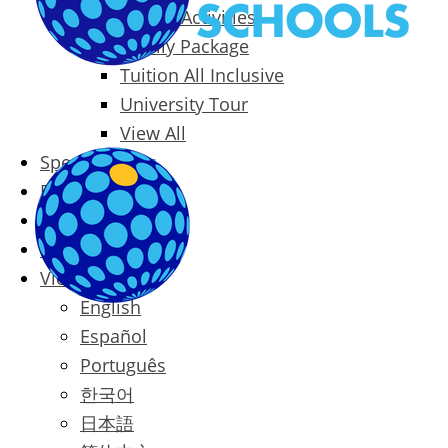
Packages & Activities
Family Package
Tuition All Inclusive
University Tour
View All
Special Offers
Prices
Blog
Contact
Vietnamese
English
Español
Português
한국어
日本語