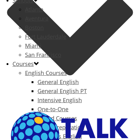
Schools
Atlanta
Aventura
Boston
Fort Lauderdale
Miami
San Francisco
Courses
English Courses
General English
General English PT
Intensive English
One-to-One
Specialized Courses
Exam Preparation
Business English