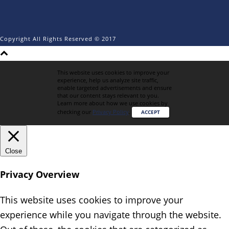
Copyright All Rights Reserved © 2017
This website uses cookies to improve your
experience, help us analyze site traffic,
enable targeted advertisements and ensure
that our content stays relevant to you.
Learn more about how we use cookies by
checking our
Privacy Policy
.
ACCEPT
Close
Privacy Overview
This website uses cookies to improve your
experience while you navigate through the website.