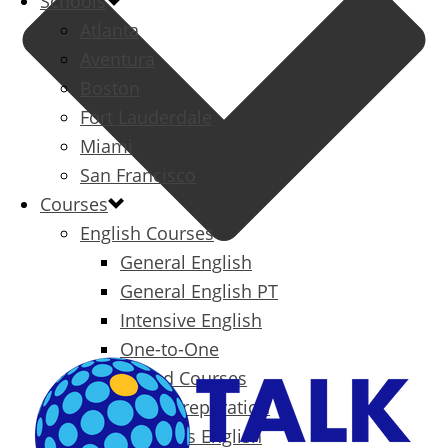
Schools
Atlanta
Aventura
Boston
Fort Lauderdale
Miami
San Francisco
Courses
English Courses
General English
General English PT
Intensive English
One-to-One
Specialized Courses
Exam Preparation
Business English