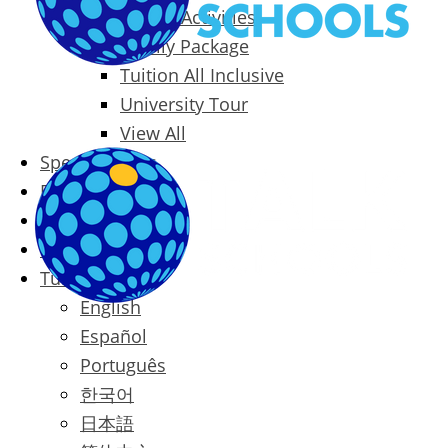
Packages & Activities
Family Package
Tuition All Inclusive
University Tour
View All
Special Offers
Prices
Blog
Contact
Türkçe
English
Español
Português
한국어
日本語