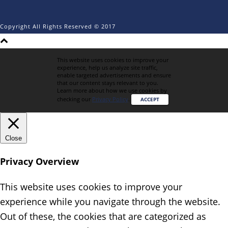
Copyright All Rights Reserved © 2017
This website uses cookies to improve your
experience, help us analyze site traffic,
enable targeted advertisements and ensure
that our content stays relevant to you.
Learn more about how we use cookies by
checking our
Privacy Policy
.
ACCEPT
Close
Privacy Overview
This website uses cookies to improve your
experience while you navigate through the website.
Out of these, the cookies that are categorized as