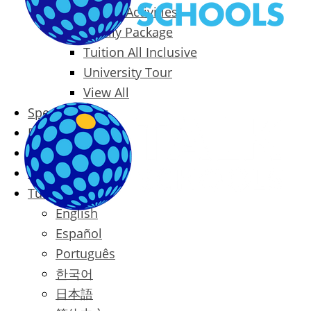
Packages & Activities
Family Package
Tuition All Inclusive
University Tour
View All
Special Offers
Prices
Blog
Contact
Türkçe
English
Español
Português
한국어
日本語