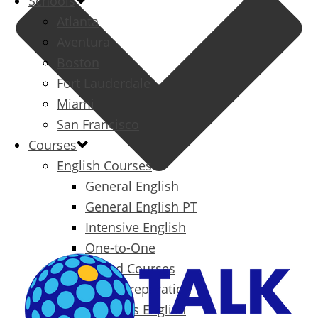
Schools
Atlanta
Aventura
Boston
Fort Lauderdale
Miami
San Francisco
Courses
English Courses
General English
General English PT
Intensive English
One-to-One
Specialized Courses
Exam Preparation
Business English