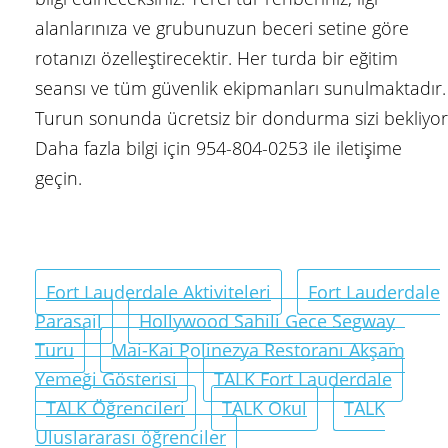
alanlarınıza ve grubunuzun beceri setine göre
rotanızı özelleştirecektir. Her turda bir eğitim
seansı ve tüm güvenlik ekipmanları sunulmaktadır.
Turun sonunda ücretsiz bir dondurma sizi bekliyor
Daha fazla bilgi için 954-804-0253 ile iletişime
geçin.
Fort Lauderdale Aktiviteleri
Fort Lauderdale
Parasail
Hollywood Sahili Gece Segway
Turu
Mai-Kai Polinezya Restoranı Akşam
Yemeği Gösterisi
TALK Fort Lauderdale
TALK Öğrencileri
TALK Okul
TALK
Uluslararası öğrenciler