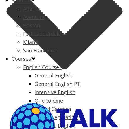
Schools
Atlanta
Aventura
Boston
Fort Lauderdale
Miami
San Francisco
Courses
English Courses
General English
General English PT
Intensive English
One-to-One
Specialized Courses
Exam Preparation
Business English