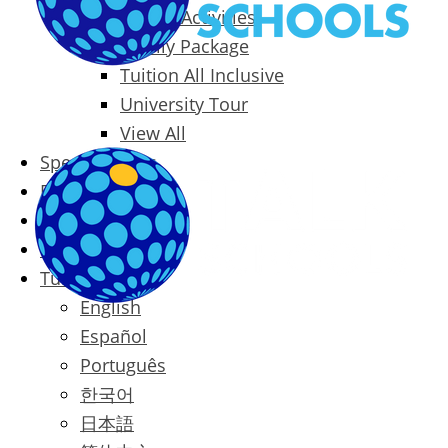
Packages & Activities
Family Package
Tuition All Inclusive
University Tour
View All
Special Offers
Prices
Blog
Contact
Türkçe
English
Español
Português
한국어
日本語