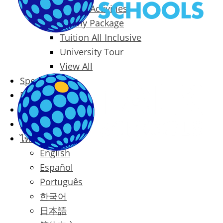
Packages & Activities
Family Package
Tuition All Inclusive
University Tour
View All
Special Offers
Prices
Blog
Contact
ไทย
English
Español
Português
한국어
日本語