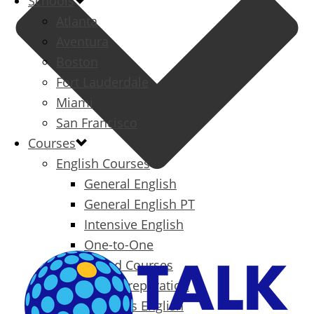
Schools
Atlanta
Aventura
Boston
Fort Lauderdale
Miami
San Francisco
Courses
English Courses
General English
General English PT
Intensive English
One-to-One
Specialized Courses
Exam Preparation
Business English