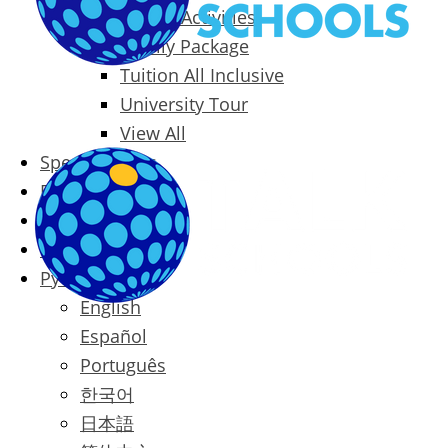
Packages & Activities
Family Package
Tuition All Inclusive
University Tour
View All
Special Offers
Prices
Blog
Contact
Русский
English
Español
Português
한국어
日本語