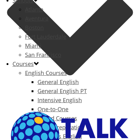
Schools
Atlanta
Aventura
Boston
Fort Lauderdale
Miami
San Francisco
Courses
English Courses
General English
General English PT
Intensive English
One-to-One
Specialized Courses
Exam Preparation
Business English