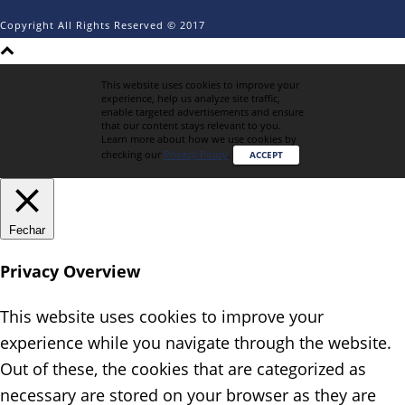
Copyright All Rights Reserved © 2017
This website uses cookies to improve your
experience, help us analyze site traffic,
enable targeted advertisements and ensure
that our content stays relevant to you.
Learn more about how we use cookies by
checking our
Privacy Policy
.
ACCEPT
Fechar
Privacy Overview
This website uses cookies to improve your
experience while you navigate through the website.
Out of these, the cookies that are categorized as
necessary are stored on your browser as they are