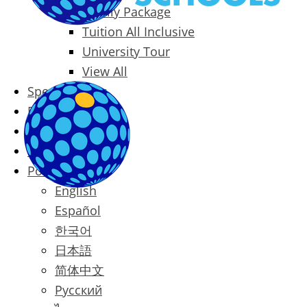
Family Package
Tuition All Inclusive
University Tour
View All
Special Offers
Prices
Blog
Contact
Português
English
Español
한국어
日本語
简体中文
Русский