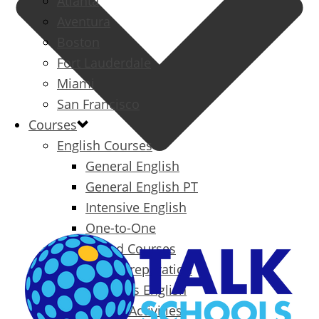
Atlanta
Aventura
Boston
Fort Lauderdale
Miami
San Francisco
Courses
English Courses
General English
General English PT
Intensive English
One-to-One
Specialized Courses
Exam Preparation
Business English
Packages & Activities