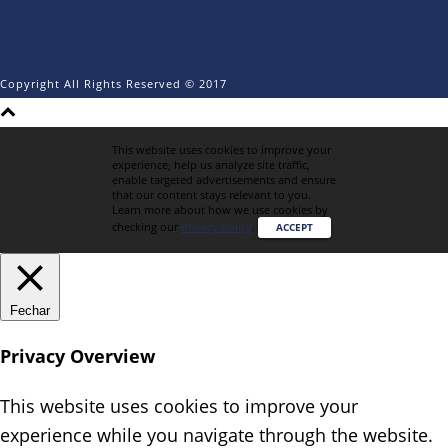
Copyright All Rights Reserved © 2017
This website uses cookies to improve your
experience, help us analyze site traffic,
enable targeted advertisements and ensure
that our content stays relevant to you.
Learn more about how we use cookies by
checking our
Privacy Policy
.
ACCEPT
Fechar
Privacy Overview
This website uses cookies to improve your
experience while you navigate through the website.