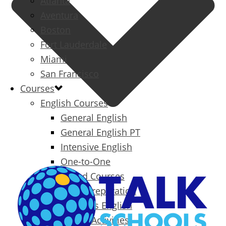
Atlanta
Aventura
Boston
Fort Lauderdale
Miami
San Francisco
Courses
English Courses
General English
General English PT
Intensive English
One-to-One
Specialized Courses
Exam Preparation
Business English
Packages & Activities