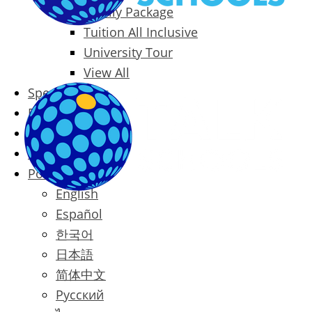
Family Package
Tuition All Inclusive
University Tour
View All
Special Offers
Prices
Blog
Contact
Português
English
Español
한국어
日本語
简体中文
Русский