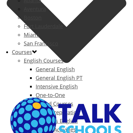
Atlanta
Aventura
Boston
Fort Lauderdale
Miami
San Francisco
Courses
English Courses
General English
General English PT
Intensive English
One-to-One
Specialized Courses
Exam Preparation
Business English
Packages & Activities