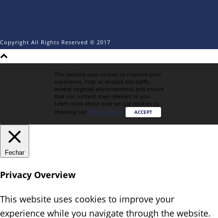
Copyright All Rights Reserved © 2017
This website uses cookies to improve your
experience, help us analyze site traffic,
enable targeted advertisements and ensure
that our content stays relevant to you.
Learn more about how we use cookies by
checking our
Privacy Policy
.
ACCEPT
Fechar
Privacy Overview
This website uses cookies to improve your
experience while you navigate through the website.