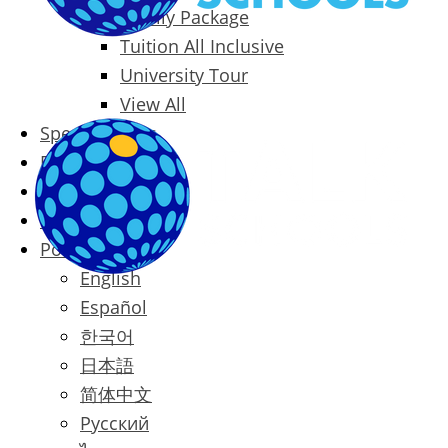
Family Package
Tuition All Inclusive
University Tour
View All
Special Offers
Prices
Blog
Contact
Português
English
Español
한국어
日本語
简体中文
Русский