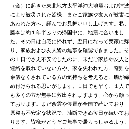
（金）に起きた東北地方太平洋沖大地震および津
により被災された皆様、またご家族や友人が被害
あわれた方へ、謹んでお見舞い申し上げます。私
藤本は約１年半ぶりの帰国中に、地震に合いまし
た。その日は自宅に帰れず、翌日になって実家に
り、家族および友人皆の無事を確認できました。
の１日でさえ不安でしたのに、未だご家族や友人
連絡を取れていない方や、家を失われた方、避難
余儀なくされている方の気持ちを考えると、胸が
め付けられる思いがします。１日でも早く、１人
も多くの方が無事に救出されますよう、心から願
ております。まだ余震や停電が全国で続いており
原発も不安定な状況で、油断できぬ毎日が続いて
ります。皆様がどうぞご無事で居らっしゃるよう