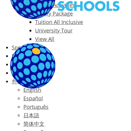
Packages & Activities
Family Package
Tuition All Inclusive
University Tour
View All
Special Offers
Prices
Blog
Contact
한국어
English
Español
Português
日本語
简体中文