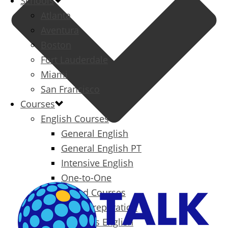
Schools
Atlanta
Aventura
Boston
Fort Lauderdale
Miami
San Francisco
Courses
English Courses
General English
General English PT
Intensive English
One-to-One
Specialized Courses
Exam Preparation
Business English