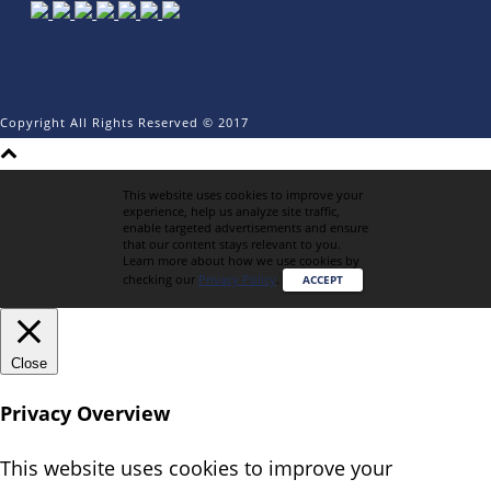
Copyright All Rights Reserved © 2017
This website uses cookies to improve your
experience, help us analyze site traffic,
enable targeted advertisements and ensure
that our content stays relevant to you.
Learn more about how we use cookies by
checking our
Privacy Policy
.
ACCEPT
Close
Privacy Overview
This website uses cookies to improve your