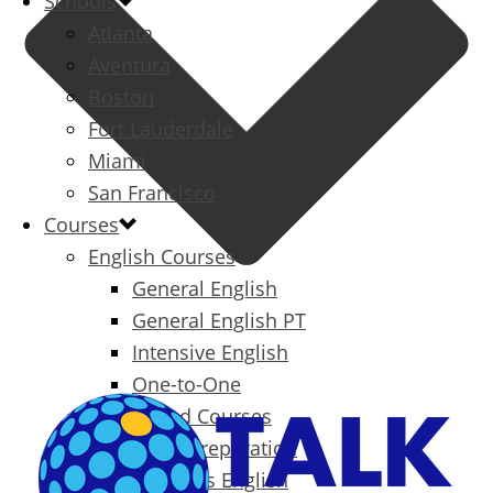
Schools
Atlanta
Aventura
Boston
Fort Lauderdale
Miami
San Francisco
Courses
English Courses
General English
General English PT
Intensive English
One-to-One
Specialized Courses
Exam Preparation
Business English