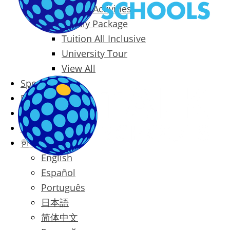
Packages & Activities
Family Package
Tuition All Inclusive
University Tour
View All
Special Offers
Prices
Blog
Contact
한국어
English
Español
Português
日本語
简体中文