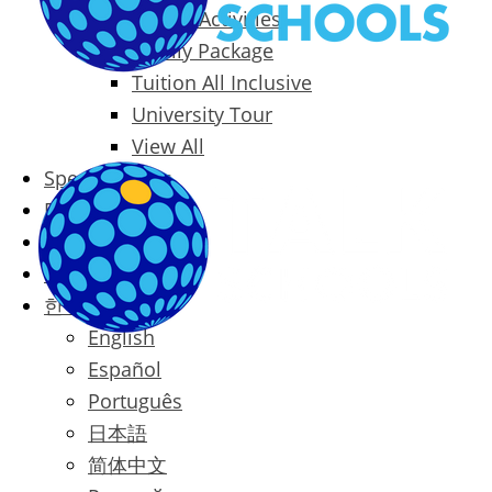
Packages & Activities
Family Package
Tuition All Inclusive
University Tour
View All
Special Offers
Prices
Blog
Contact
한국어
English
Español
Português
日本語
简体中文