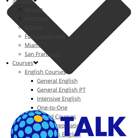
Schools
Atlanta
Aventura
Boston
Fort Lauderdale
Miami
San Francisco
Courses
English Courses
General English
General English PT
Intensive English
One-to-One
Specialized Courses
Exam Preparation
Business English