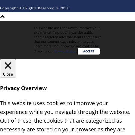
Copyright All Rights Reserved © 2017
This website uses cookies to improve your
experience, help us analyze site traffic,
enable targeted advertisements and ensure
that our content stays relevant to you.
Learn more about how we use cookies by
checking our
Privacy Policy
.
ACCEPT
Close
Privacy Overview
This website uses cookies to improve your
experience while you navigate through the website.
Out of these, the cookies that are categorized as
necessary are stored on your browser as they are