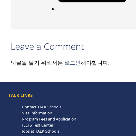
Leave a Comment
댓글을 달기 위해서는
로그인
해야합니다.
TALK LINKS
Contact TALK Schools
Visa Information
Program Fees and Application
IELTS Test Center
Jobs at TALK Schools