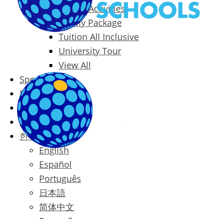
Packages & Activities
Family Package
Tuition All Inclusive
University Tour
View All
Special Offers
Prices
Blog
Contact
한국어
English
Español
Português
日本語
简体中文