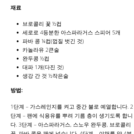
재료
브로콜리 꽃 ½컵
세로로 4등분한 아스파라거스 스피어 5개
파바 콩 ¼컵(껍질 벗긴 것)
카놀라유 2큰술
완두콩 ½컵
대파 1개(다진 것)
생강 간 것 ½작은술
방법:
1단계 – 가스레인지를 켜고 중간 불로 예열합니다. 2
단계 – 팬에 식용유를 뿌려 기름 층이 생기도록 합니
다. 3단계 – 아스파라거스, 스노우 완두콩, 브로콜리
꽃, 파바 콩을 팬에 넣습니다. 4단계 – 야채를 약 4분