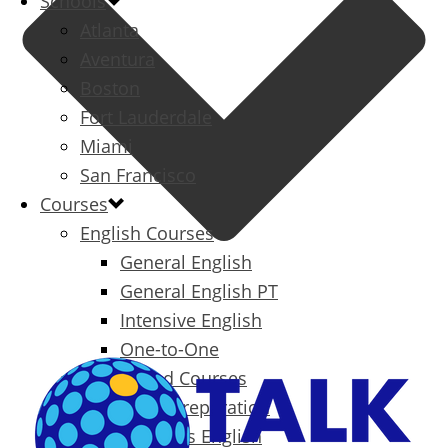
Schools
Atlanta
Aventura
Boston
Fort Lauderdale
Miami
San Francisco
Courses
English Courses
General English
General English PT
Intensive English
One-to-One
Specialized Courses
Exam Preparation
Business English