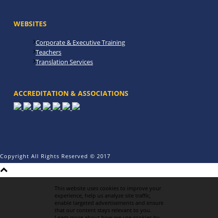
WEBSITES
Corporate & Executive Training
Teachers
Translation Services
ACCREDITATION & ASSOCIATIONS
Copyright All Rights Reserved © 2017
This website uses cookies to improve your
experience, help us analyze site traffic,
enable targeted advertisements and ensure
that our content stays relevant to you.
Learn more about how we use cookies by