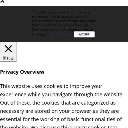
This website uses cookies to improve your
experience, help us analyze site traffic,
enable targeted advertisements and ensure
that our content stays relevant to you.
Learn more about how we use cookies by
checking our
Privacy Policy
.
ACCEPT
閉じる
Privacy Overview
This website uses cookies to improve your
experience while you navigate through the website.
Out of these, the cookies that are categorized as
necessary are stored on your browser as they are
essential for the working of basic functionalities of
the website. We also use third-party cookies that