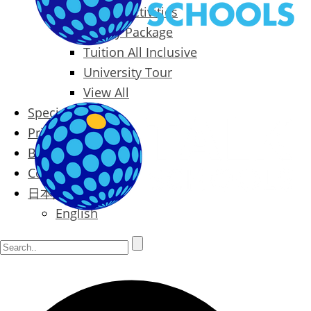
Packages & Activities
Family Package
Tuition All Inclusive
University Tour
View All
Special Offers
Prices
Blog
Contact
日本語
English