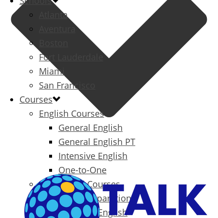
Schools
Atlanta
Aventura
Boston
Fort Lauderdale
Miami
San Francisco
Courses
English Courses
General English
General English PT
Intensive English
One-to-One
Specialized Courses
Exam Preparation
Business English