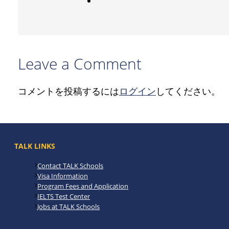
Leave a Comment
コメントを投稿するには
ログイン
してください。
TALK LINKS
Contact TALK Schools
Visa Information
Program Fees and Application
IELTS Test Center
Jobs at TALK Schools