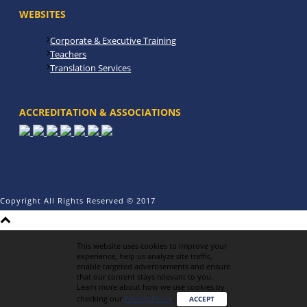
WEBSITES
Corporate & Executive Training
Teachers
Translation Services
ACCREDITATION & ASSOCIATIONS
Copyright All Rights Reserved © 2017
This website uses cookies to improve your
experience, help us analyze site traffic,
enable targeted advertisements and ensure
that our content stays relevant to you.
Learn more about how we use cookies by
checking our
Privacy Policy
.
ACCEPT