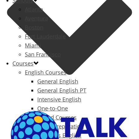
Schools
Atlanta
Aventura
Boston
Fort Lauderdale
Miami
San Francisco
Courses
English Courses
General English
General English PT
Intensive English
One-to-One
Specialized Courses
Exam Preparation
Business English