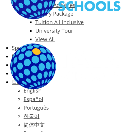
Packages & Activities
Family Package
Tuition All Inclusive
University Tour
View All
Special Offers
Prices
Blog
Contact
日本語
English
Español
Português
한국어
简体中文