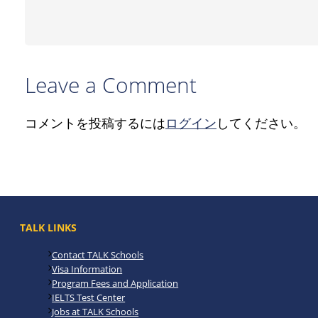
Leave a Comment
コメントを投稿するには
ログイン
してください。
TALK LINKS
Contact TALK Schools
Visa Information
Program Fees and Application
IELTS Test Center
Jobs at TALK Schools