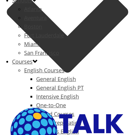
Schools
Atlanta
Aventura
Boston
Fort Lauderdale
Miami
San Francisco
Courses
English Courses
General English
General English PT
Intensive English
One-to-One
Specialized Courses
Exam Preparation
Business English