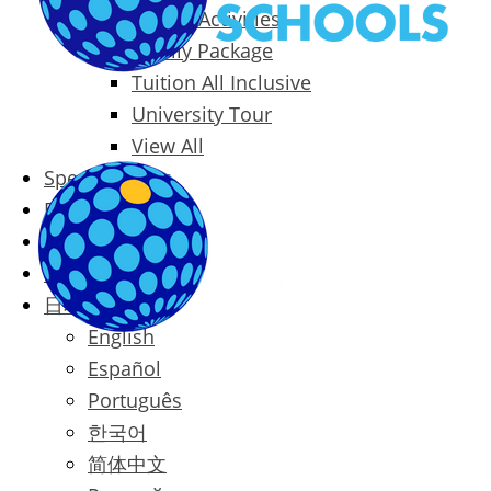
Packages & Activities
Family Package
Tuition All Inclusive
University Tour
View All
Special Offers
Prices
Blog
Contact
日本語
English
Español
Português
한국어
简体中文