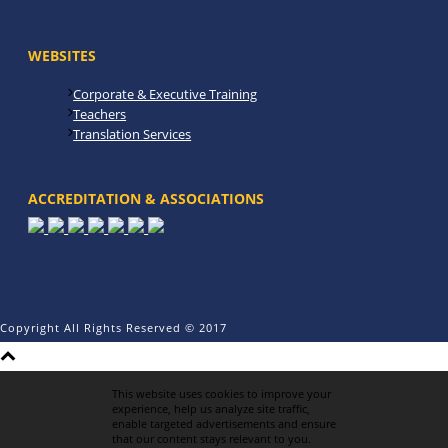
WEBSITES
Corporate & Executive Training
Teachers
Translation Services
ACCREDITATION & ASSOCIATIONS
Copyright All Rights Reserved © 2017
This website uses cookies to improve your
experience, help us analyze site traffic,
enable targeted advertisements and ensure
that our content stays relevant to you.