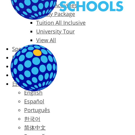
Packages & Activities
Family Package
Tuition All Inclusive
University Tour
View All
Special Offers
Prices
Blog
Contact
日本語
English
Español
Português
한국어
简体中文