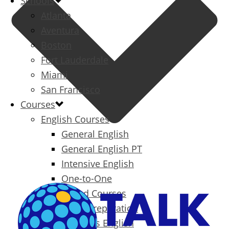
Schools
Atlanta
Aventura
Boston
Fort Lauderdale
Miami
San Francisco
Courses
English Courses
General English
General English PT
Intensive English
One-to-One
Specialized Courses
Exam Preparation
Business English