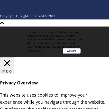
Copyright All Rights Reserved © 2017
This website uses cookies to improve your
experience, help us analyze site traffic,
enable targeted advertisements and ensure
that our content stays relevant to you.
Learn more about how we use cookies by
checking our
Privacy Policy
.
ACCEPT
閉じる
Privacy Overview
This website uses cookies to improve your
experience while you navigate through the website.