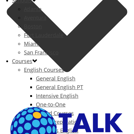
Schools
Atlanta
Aventura
Boston
Fort Lauderdale
Miami
San Francisco
Courses
English Courses
General English
General English PT
Intensive English
One-to-One
Specialized Courses
Exam Preparation
Business English