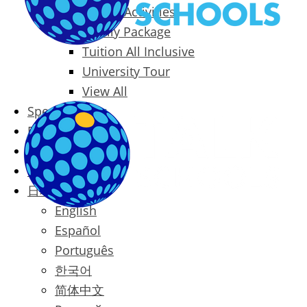
Packages & Activities
Family Package
Tuition All Inclusive
University Tour
View All
Special Offers
Prices
Blog
Contact
日本語
English
Español
Português
한국어
简体中文