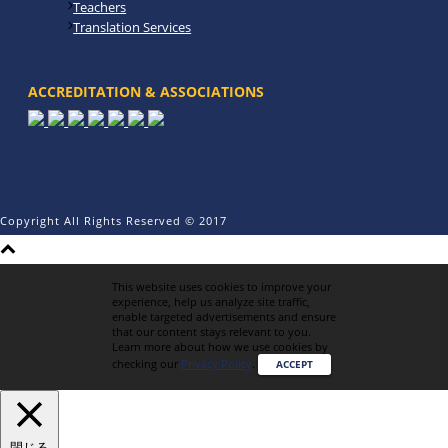
Teachers
Translation Services
ACCREDITATION & ASSOCIATIONS
Copyright All Rights Reserved © 2017
This website uses cookies to improve your
experience, help us analyze site traffic,
enable targeted advertisements and ensure
that our content stays relevant to you.
Learn more about how we use cookies by
checking our
Privacy Policy
.
ACCEPT
閉じる