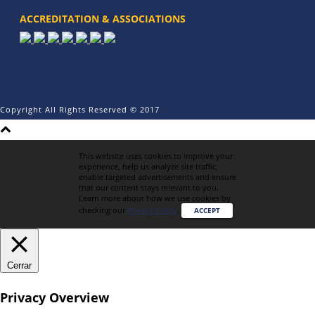
ACCREDITATION & ASSOCIATIONS
Copyright All Rights Reserved © 2017
This website uses cookies to improve your
experience, help us analyze site traffic,
enable targeted advertisements and ensure
that our content stays relevant to you.
Learn more about how we use cookies by
checking our
Privacy Policy
.
ACCEPT
Cerrar
Privacy Overview