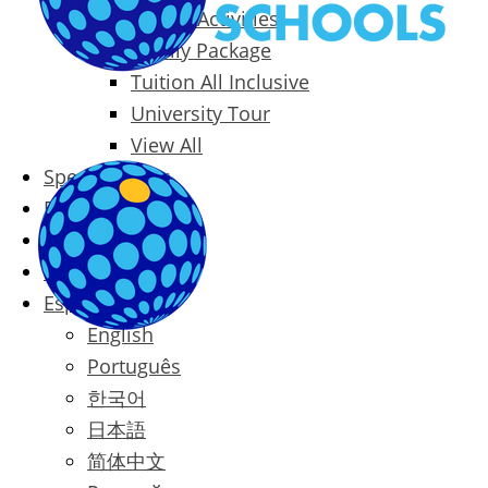
Packages & Activities
Family Package
Tuition All Inclusive
University Tour
View All
Special Offers
Prices
Blog
Contact
Español
English
Português
한국어
日本語
简体中文