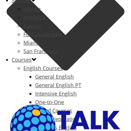
Schools
Atlanta
Aventura
Boston
Fort Lauderdale
Miami
San Francisco
Courses
English Courses
General English
General English PT
Intensive English
One-to-One
Specialized Courses
Exam Preparation
Business English