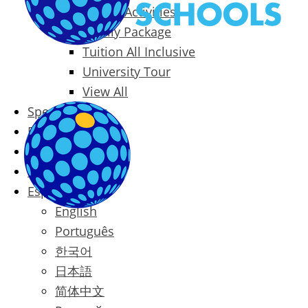
Packages & Activities
Family Package
Tuition All Inclusive
University Tour
View All
Special Offers
Prices
Blog
Contact
Español
English
Português
한국어
日本語
简体中文