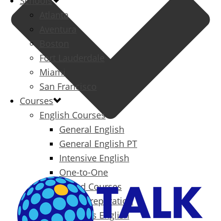
Schools
Atlanta
Aventura
Boston
Fort Lauderdale
Miami
San Francisco
Courses
English Courses
General English
General English PT
Intensive English
One-to-One
Specialized Courses
Exam Preparation
Business English