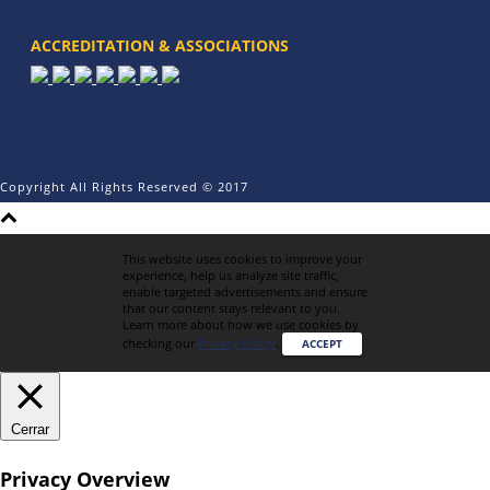
ACCREDITATION & ASSOCIATIONS
Copyright All Rights Reserved © 2017
This website uses cookies to improve your
experience, help us analyze site traffic,
enable targeted advertisements and ensure
that our content stays relevant to you.
Learn more about how we use cookies by
checking our
Privacy Policy
.
ACCEPT
Cerrar
Privacy Overview