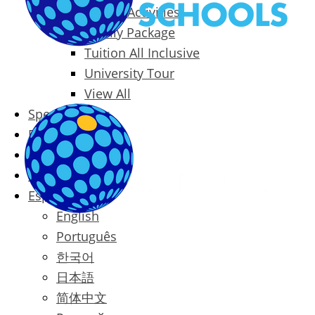
Packages & Activities
Family Package
Tuition All Inclusive
University Tour
View All
Special Offers
Prices
Blog
Contact
Español
English
Português
한국어
日本語
简体中文