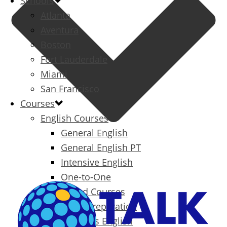
Schools
Atlanta
Aventura
Boston
Fort Lauderdale
Miami
San Francisco
Courses
English Courses
General English
General English PT
Intensive English
One-to-One
Specialized Courses
Exam Preparation
Business English