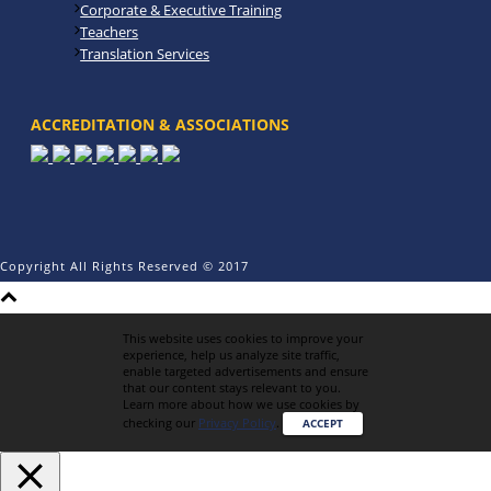
Corporate & Executive Training
Teachers
Translation Services
ACCREDITATION & ASSOCIATIONS
Copyright All Rights Reserved © 2017
This website uses cookies to improve your
experience, help us analyze site traffic,
enable targeted advertisements and ensure
that our content stays relevant to you.
Learn more about how we use cookies by
checking our
Privacy Policy
.
ACCEPT