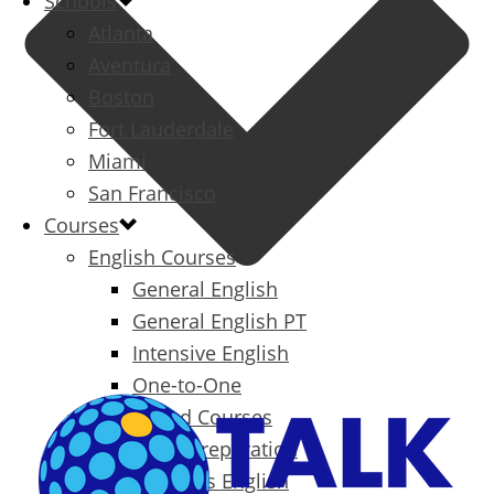
Schools
Atlanta
Aventura
Boston
Fort Lauderdale
Miami
San Francisco
Courses
English Courses
General English
General English PT
Intensive English
One-to-One
Specialized Courses
Exam Preparation
Business English