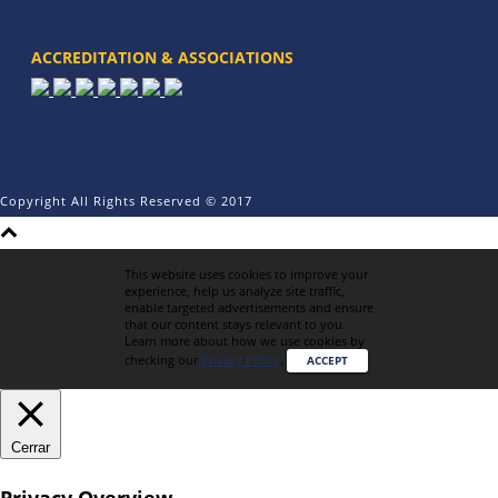
ACCREDITATION & ASSOCIATIONS
Copyright All Rights Reserved © 2017
This website uses cookies to improve your
experience, help us analyze site traffic,
enable targeted advertisements and ensure
that our content stays relevant to you.
Learn more about how we use cookies by
checking our
Privacy Policy
.
ACCEPT
Cerrar