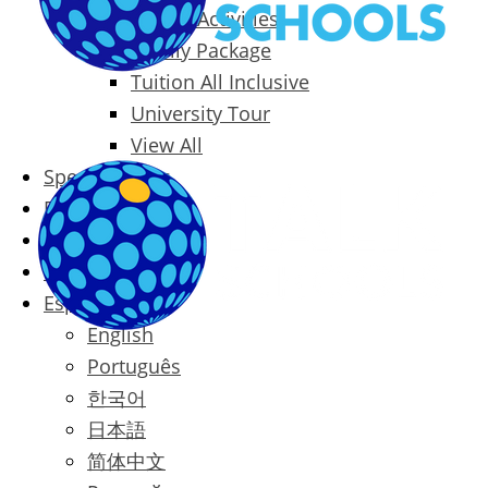
Packages & Activities
Family Package
Tuition All Inclusive
University Tour
View All
Special Offers
Prices
Blog
Contact
Español
English
Português
한국어
日本語
简体中文