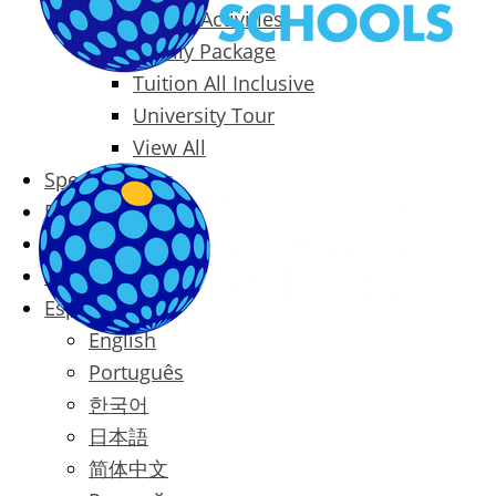
Packages & Activities
Family Package
Tuition All Inclusive
University Tour
View All
Special Offers
Prices
Blog
Contact
Español
English
Português
한국어
日本語
简体中文