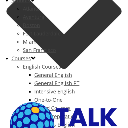
Schools
Atlanta
Aventura
Boston
Fort Lauderdale
Miami
San Francisco
Courses
English Courses
General English
General English PT
Intensive English
One-to-One
Specialized Courses
Exam Preparation
Business English