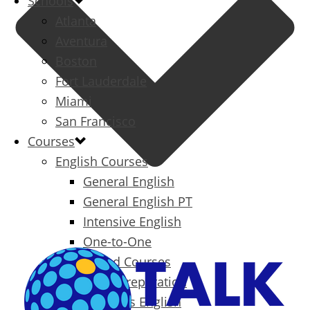
Schools
Atlanta
Aventura
Boston
Fort Lauderdale
Miami
San Francisco
Courses
English Courses
General English
General English PT
Intensive English
One-to-One
Specialized Courses
Exam Preparation
Business English