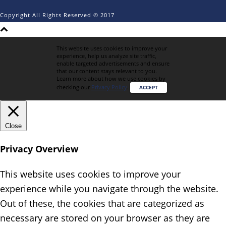
Copyright All Rights Reserved © 2017
This website uses cookies to improve your
experience, help us analyze site traffic,
enable targeted advertisements and ensure
that our content stays relevant to you.
Learn more about how we use cookies by
checking our
Privacy Policy
.
ACCEPT
Close
Privacy Overview
This website uses cookies to improve your
experience while you navigate through the website.
Out of these, the cookies that are categorized as
necessary are stored on your browser as they are