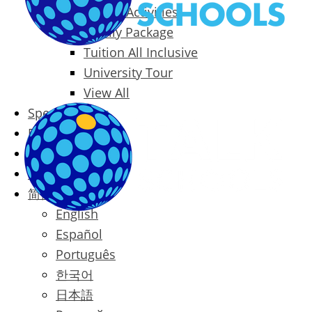
Packages & Activities
Family Package
Tuition All Inclusive
University Tour
View All
Special Offers
Prices
Blog
Contact
简体中文
English
Español
Português
한국어
日本語