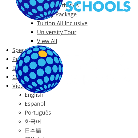
Packages & Activities
Family Package
Tuition All Inclusive
University Tour
View All
Special Offers
Prices
Blog
Contact
Vietnamese
English
Español
Português
한국어
日本語