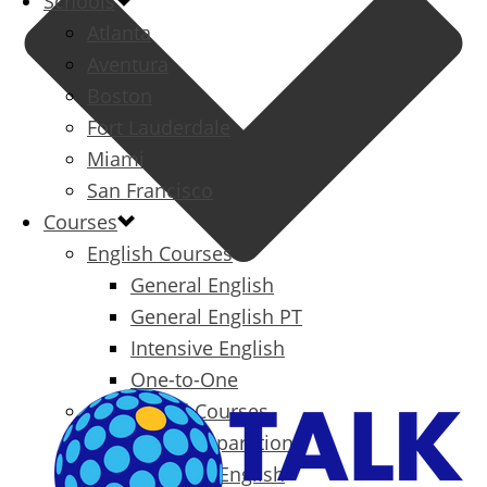
Schools
Atlanta
Aventura
Boston
Fort Lauderdale
Miami
San Francisco
Courses
English Courses
General English
General English PT
Intensive English
One-to-One
Specialized Courses
Exam Preparation
Business English