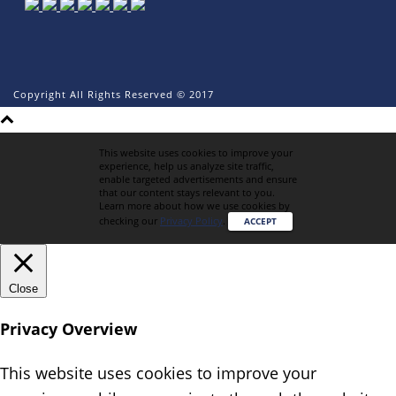
Copyright All Rights Reserved © 2017
This website uses cookies to improve your
experience, help us analyze site traffic,
enable targeted advertisements and ensure
that our content stays relevant to you.
Learn more about how we use cookies by
checking our
Privacy Policy
.
ACCEPT
Close
Privacy Overview
This website uses cookies to improve your