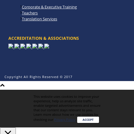
Corporate & Executive Training
Teachers
Translation Services
ACCREDITATION & ASSOCIATIONS
Copyright All Rights Reserved © 2017
This website uses cookies to improve your
experience, help us analyze site traffic,
enable targeted advertisements and ensure
that our content stays relevant to you.
Learn more about how we use cookies by
checking our
Privacy Policy
.
ACCEPT