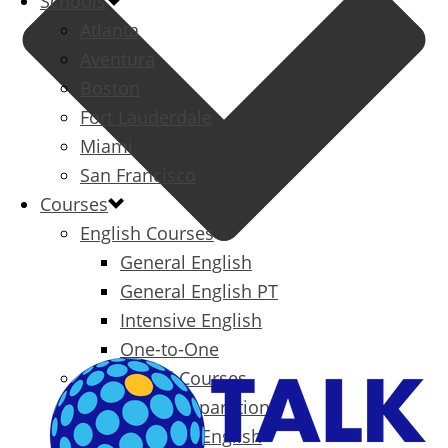
Schools
Atlanta
Aventura
Boston
Fort Lauderdale
Miami
San Francisco
Courses
English Courses
General English
General English PT
Intensive English
One-to-One
Specialized Courses
Exam Preparation
Business English