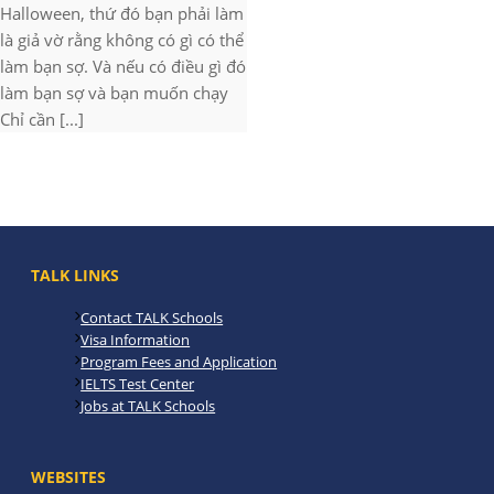
Halloween, thứ đó bạn phải làm
là giả vờ rằng không có gì có thể
làm bạn sợ. Và nếu có điều gì đó
làm bạn sợ và bạn muốn chạy
Chỉ cần [...]
TALK LINKS
Contact TALK Schools
Visa Information
Program Fees and Application
IELTS Test Center
Jobs at TALK Schools
WEBSITES