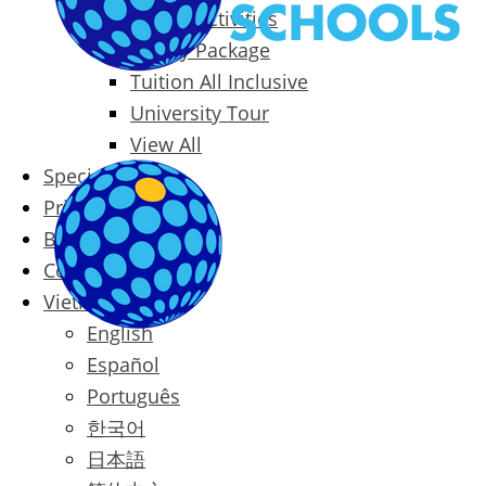
Packages & Activities
Family Package
Tuition All Inclusive
University Tour
View All
Special Offers
Prices
Blog
Contact
Vietnamese
English
Español
Português
한국어
日本語