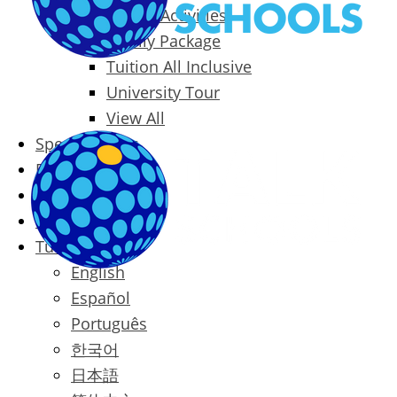
Packages & Activities
Family Package
Tuition All Inclusive
University Tour
View All
Special Offers
Prices
Blog
Contact
Türkçe
English
Español
Português
한국어
日本語