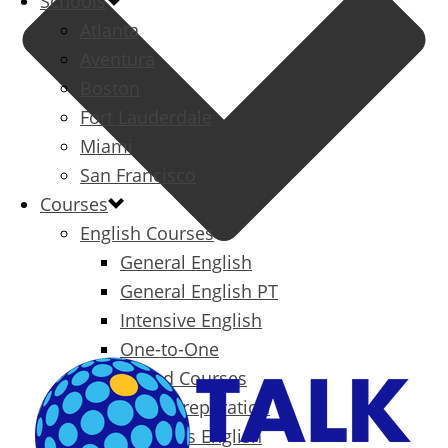
Schools
Atlanta
Aventura
Boston
Fort Lauderdale
Miami
San Francisco
Courses
English Courses
General English
General English PT
Intensive English
One-to-One
Specialized Courses
Exam Preparation
Business English