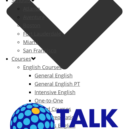
Schools
Atlanta
Aventura
Boston
Fort Lauderdale
Miami
San Francisco
Courses
English Courses
General English
General English PT
Intensive English
One-to-One
Specialized Courses
Exam Preparation
Business English