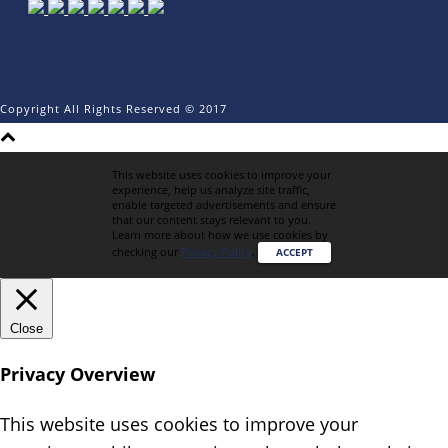
Copyright All Rights Reserved © 2017
This website uses cookies to improve your
experience, help us analyze site traffic,
enable targeted advertisements and ensure
that our content stays relevant to you.
Learn more about how we use cookies by
checking our
Privacy Policy
.
ACCEPT
Close
Privacy Overview
This website uses cookies to improve your