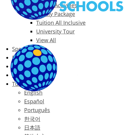
Packages & Activities
Family Package
Tuition All Inclusive
University Tour
View All
Special Offers
Prices
Blog
Contact
Türkçe
English
Español
Português
한국어
日本語