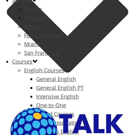
Schools
Atlanta
Aventura
Boston
Fort Lauderdale
Miami
San Francisco
Courses
English Courses
General English
General English PT
Intensive English
One-to-One
Specialized Courses
Exam Preparation
Business English