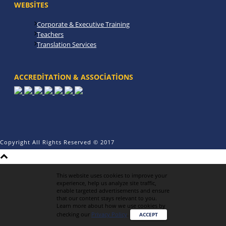
WEBSITES
Corporate & Executive Training
Teachers
Translation Services
ACCREDITATION & ASSOCIATIONS
Copyright All Rights Reserved © 2017
This website uses cookies to improve your
experience, help us analyze site traffic,
enable targeted advertisements and ensure
that our content stays relevant to you.
Learn more about how we use cookies by
checking our
Privacy Policy
.
ACCEPT