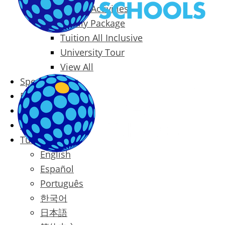
Packages & Activities
Family Package
Tuition All Inclusive
University Tour
View All
Special Offers
Prices
Blog
Contact
Türkçe
English
Español
Português
한국어
日本語