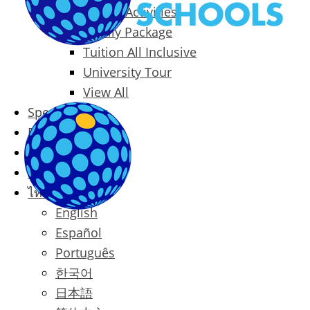
Packages & Activities
Family Package
Tuition All Inclusive
University Tour
View All
Special Offers
Prices
Blog
Contact
ไทย
English
Español
Português
한국어
日本語