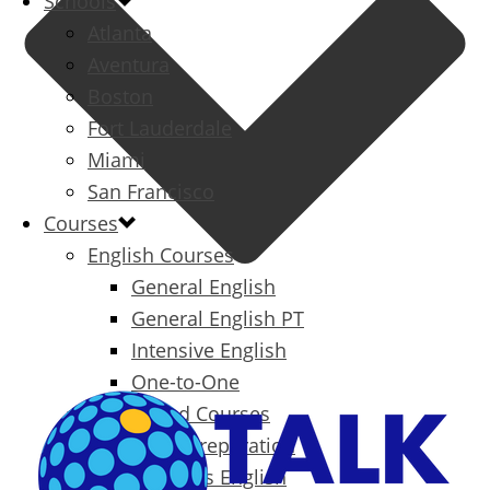
Schools
Atlanta
Aventura
Boston
Fort Lauderdale
Miami
San Francisco
Courses
English Courses
General English
General English PT
Intensive English
One-to-One
Specialized Courses
Exam Preparation
Business English