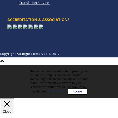
Translation Services
ACCREDITATION & ASSOCIATIONS
Copyright All Rights Reserved © 2017
This website uses cookies to improve your
experience, help us analyze site traffic,
enable targeted advertisements and ensure
that our content stays relevant to you.
Learn more about how we use cookies by
checking our
Privacy Policy
.
ACCEPT
Close