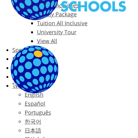
Packages & Activities
Family Package
Tuition All Inclusive
University Tour
View All
Special Offers
Prices
Blog
Contact
ไทย
English
Español
Português
한국어
日本語