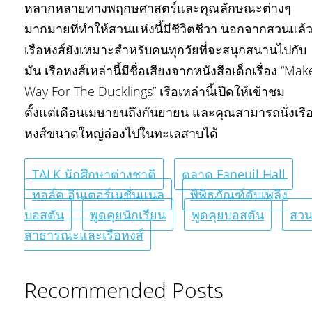
หลากหลายทางพฤกษศาสตร์และคุณลักษณะต่างๆ
มากมายที่ทำให้สวนแห่งนี้มีชีวิตชีวา นอกจากสวนแล้
เรือหงส์ยังเหมาะสำหรับคนทุกวัยที่จะสนุกสนานไปกับ
มัน เรือหงส์เหล่านี้มีชื่อเสียงจากหนังสือเด็กเรื่อง “Mak
Way For The Ducklings” เรือเหล่านี้เปิดให้เข้าชม
ตั้งแต่เดือนเมษายนถึงกันยายน และคุณสามารถนั่งเรื
หงส์ขนาดใหญ่ล่องไปในทะเลสาบได้
TALK นักศึกษาต่างชาติ
ตลาด Faneuil Hall
ทอล์ค อินเตอร์เนชั่นแนล
พิพิธภัณฑ์ดับเพลิง
บอสตัน
พูดคุยนักเรียน
พูดคุยบอสตัน
สว
สาธารณะและเรือหงส์
Recommended Posts