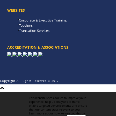
WEBSITES
Corporate & Executive Training
Teachers
Translation Services
ACCREDITATION & ASSOCIATIONS
Copyright All Rights Reserved © 2017
This website uses cookies to improve your
experience, help us analyze site traffic,
enable targeted advertisements and ensure
that our content stays relevant to you.
Learn more about how we use cookies by