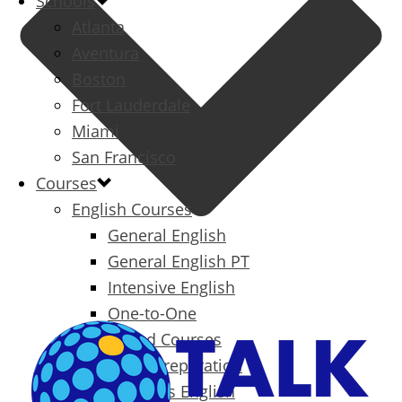
Schools
Atlanta
Aventura
Boston
Fort Lauderdale
Miami
San Francisco
Courses
English Courses
General English
General English PT
Intensive English
One-to-One
Specialized Courses
Exam Preparation
Business English