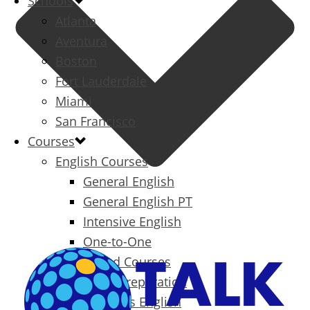
Schools
Atlanta
Aventura
Boston
Fort Lauderdale
Miami
San Francisco
Courses
English Courses
General English
General English PT
Intensive English
One-to-One
Specialized Courses
Exam Preparation
Business English