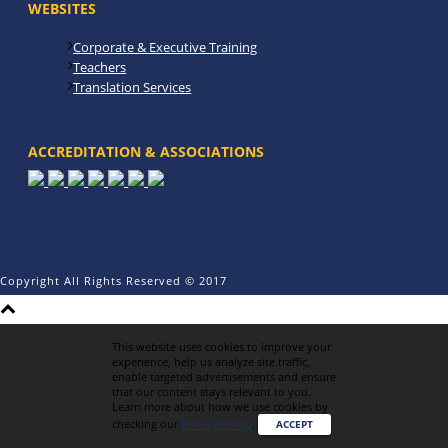
WEBSITES
Corporate & Executive Training
Teachers
Translation Services
ACCREDITATION & ASSOCIATIONS
Copyright All Rights Reserved © 2017
This website uses cookies to improve your
experience, help us analyze site traffic,
enable targeted advertisements and ensure
that our content stays relevant to you.
Learn more about how we use cookies by
checking our
Privacy Policy
.
ACCEPT