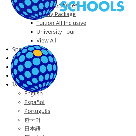
Packages & Activities
Family Package
Tuition All Inclusive
University Tour
View All
Special Offers
Prices
Blog
Contact
ไทย
English
Español
Português
한국어
日本語