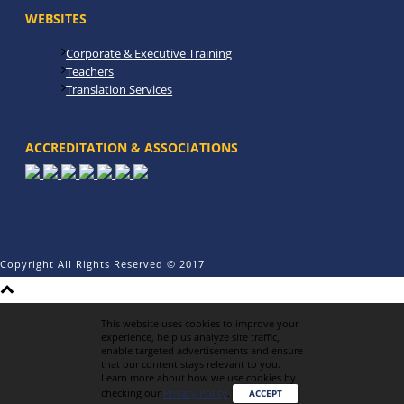
WEBSITES
Corporate & Executive Training
Teachers
Translation Services
ACCREDITATION & ASSOCIATIONS
Copyright All Rights Reserved © 2017
This website uses cookies to improve your
experience, help us analyze site traffic,
enable targeted advertisements and ensure
that our content stays relevant to you.
Learn more about how we use cookies by
checking our
Privacy Policy
.
ACCEPT