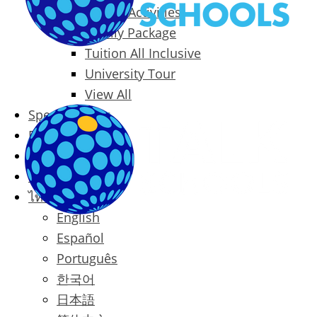
Packages & Activities
Family Package
Tuition All Inclusive
University Tour
View All
Special Offers
Prices
Blog
Contact
ไทย
English
Español
Português
한국어
日本語