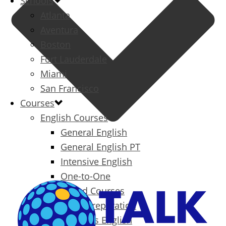
Schools
Atlanta
Aventura
Boston
Fort Lauderdale
Miami
San Francisco
Courses
English Courses
General English
General English PT
Intensive English
One-to-One
Specialized Courses
Exam Preparation
Business English