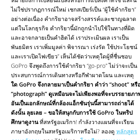
หมายถึงการเปลี่ยนแปลงหรือการแปลงคำที่ใช้ และนี่
ไม่ใช่ปรากฏการณ์ใหม่ เชกสเปียร์เป็น “ผู้ใช้คำกริยา”
อย่างต่อเนื่อง คำกริยาอาจสร้างสรรค์และชาญฉลาด
แต่ในโลกธุรกิจ คำกริยานี้มักถูกนำไปใช้ในทางที่ผิด
และอาจกลายเป็นคำฮิตได้ เราประเมินผล เราเป็น
พันธมิตร เราเพิ่มมูลค่า พิจารณา เร่งรัด ใช้ประโยชน์
และเราเปิดไฟเขียว” เห็นได้ชัดว่าเหตุใดผู้ที่ชื่นชอบ
GoPro จึงพูดถึงการใช้คำกริยา “go-pro” ไม่ว่าจะเป็น
ประสบการณ์การเดินทางหรือกีฬาผาดโผน และเหตุ
ใด GoPro จึงกลายมาเป็นคำกริยา คำว่า “shoot” หรื
“photograph” ดูเหมือนจะไม่เพียงพอที่จะบรรยายภา
อันเป็นเอกลักษณ์ที่กล้องแอ็กชันรุ่นนี้สามารถถ่ายได้
ดังนั้น ลุยเลย – ขอให้สนุกกับการใช้ GoPro ในทริป
ศึกษาดูงาน
ที่สหรัฐอเมริกา! กำลังวางแผนที่จะเรียน
ภาษาอังกฤษในสหรัฐอเมริกาหรือไม่? ลองดู
หลักสูตร