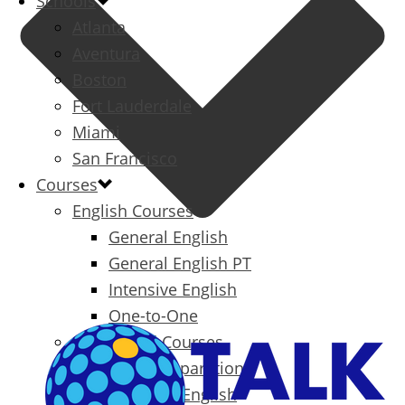
Schools
Atlanta
Aventura
Boston
Fort Lauderdale
Miami
San Francisco
Courses
English Courses
General English
General English PT
Intensive English
One-to-One
Specialized Courses
Exam Preparation
Business English