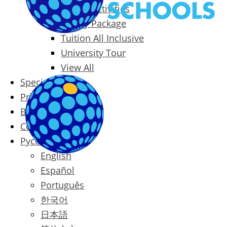
Packages & Activities
Family Package
Tuition All Inclusive
University Tour
View All
Special Offers
Prices
Blog
Contact
Русский
English
Español
Português
한국어
日本語